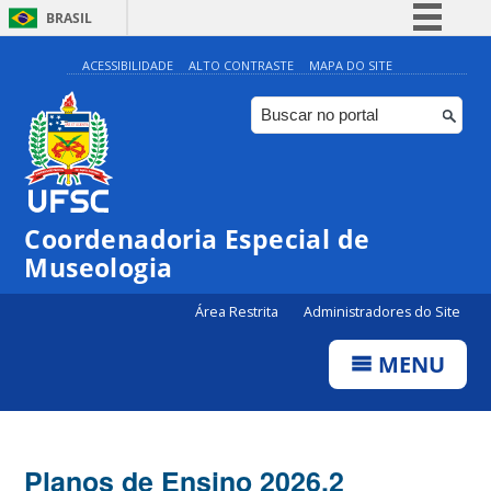
BRASIL
Simplifique!
ACESSIBILIDADE
ALTO CONTRASTE
MAPA DO SITE
Comunica BR
Participe
Acesso à informação
Legislação
Coordenadoria Especial de
Canais
Museologia
Área Restrita
Administradores do Site
MENU
Planos de Ensino 2026.2