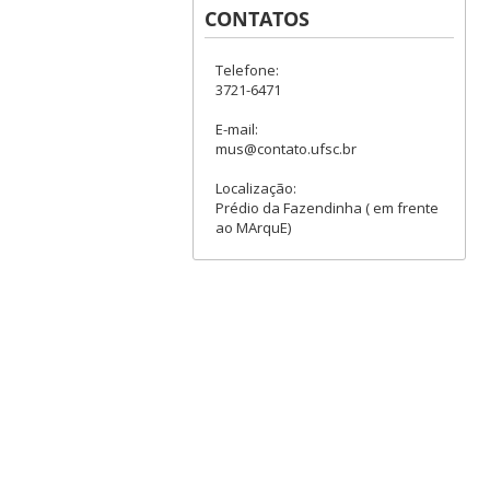
CONTATOS
Telefone:
3721-6471
E-mail:
mus@contato.ufsc.br
Localização:
Prédio da Fazendinha ( em frente
ao MArquE)