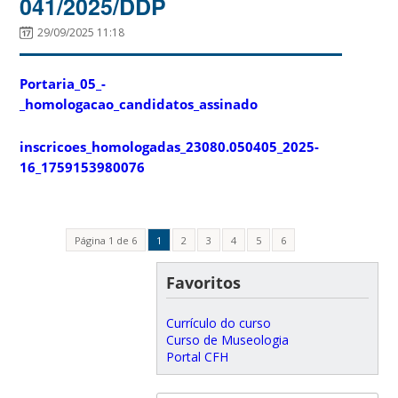
041/2025/DDP
29/09/2025 11:18
Portaria_05_-
_homologacao_candidatos_assinado
inscricoes_homologadas_23080.050405_2025-
16_1759153980076
Página 1 de 6
1
2
3
4
5
6
Favoritos
Currículo do curso
Curso de Museologia
Portal CFH