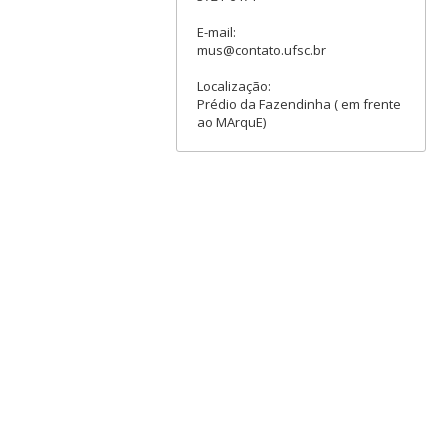
E-mail:
mus@contato.ufsc.br
Localização:
Prédio da Fazendinha ( em frente
ao MArquE)