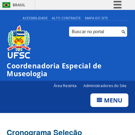
BRASIL
Simplifique!
ACESSIBILIDADE
ALTO CONTRASTE
MAPA DO SITE
Comunica BR
Participe
Acesso à informação
Legislação
Coordenadoria Especial de
Canais
Museologia
Área Restrita
Administradores do Site
MENU
Cronograma Seleção