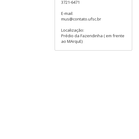
3721-6471
E-mail:
mus@contato.ufsc.br
Localização:
Prédio da Fazendinha ( em frente
ao MArquE)