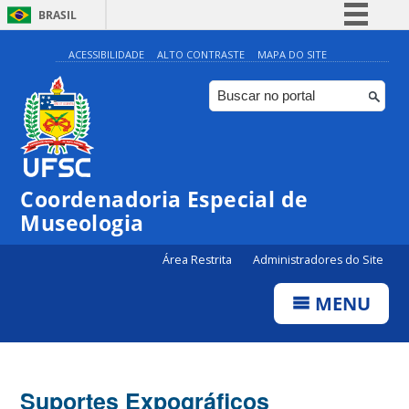
BRASIL
Simplifique!
ACESSIBILIDADE
ALTO CONTRASTE
MAPA DO SITE
Comunica BR
Participe
Acesso à informação
Legislação
Coordenadoria Especial de
Canais
Museologia
Área Restrita
Administradores do Site
MENU
Suportes Expográficos