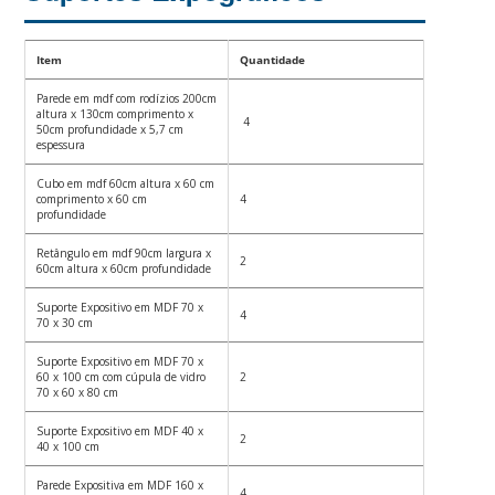
Item
Quantidade
Parede em mdf com rodízios 200cm
altura x 130cm comprimento x
4
50cm profundidade x 5,7 cm
espessura
Cubo em mdf 60cm altura x 60 cm
comprimento x 60 cm
4
profundidade
Retângulo em mdf 90cm largura x
2
60cm altura x 60cm profundidade
Suporte Expositivo em MDF 70 x
4
70 x 30 cm
Suporte Expositivo em MDF 70 x
60 x 100 cm com cúpula de vidro
2
70 x 60 x 80 cm
Suporte Expositivo em MDF 40 x
2
40 x 100 cm
Parede Expositiva em MDF 160 x
4