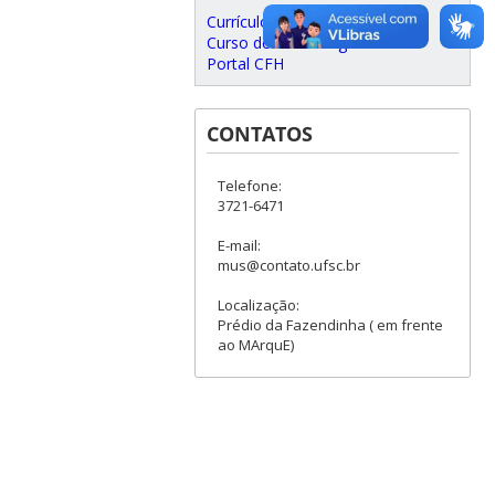
Currículo do curso
Curso de Museologia
Portal CFH
CONTATOS
Telefone:
3721-6471
E-mail:
mus@contato.ufsc.br
Localização:
Prédio da Fazendinha ( em frente
ao MArquE)