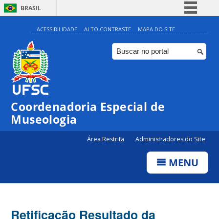
BRASIL
Simplifique!
ACESSIBILIDADE
ALTO CONTRASTE
MAPA DO SITE
Comunica BR
Participe
Acesso à informação
Legislação
Coordenadoria Especial de
Canais
Museologia
Área Restrita
Administradores do Site
MENU
Retificação Resultado da