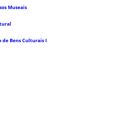
ssos Museais
tural
 de Bens Culturais I