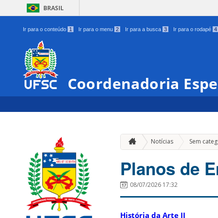
BRASIL
Ir para o conteúdo
1
Ir para o menu
2
Ir para a busca
3
Ir para o rodapé
4
Coordenadoria Espe
Notícias
Sem categ
Planos de E
08/07/2026 17:32
História da Arte II