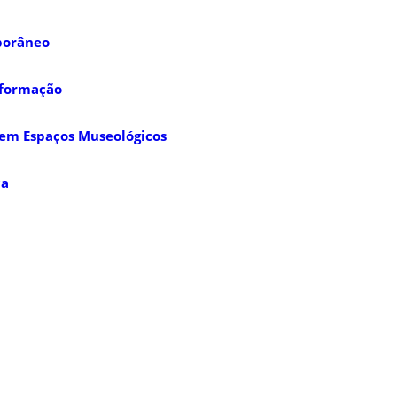
porâneo
nformação
 em Espaços Museológicos
ca