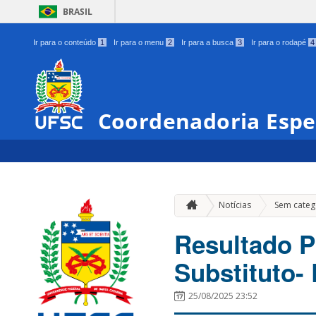
BRASIL
Ir para o conteúdo
1
Ir para o menu
2
Ir para a busca
3
Ir para o rodapé
4
Coordenadoria Espe
Notícias
Sem categ
Resultado P
Substituto-
25/08/2025 23:52