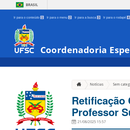
BRASIL
Ir para o conteúdo
1
Ir para o menu
2
Ir para a busca
3
Ir para o rodapé
4
Coordenadoria Espe
Notícias
Sem categ
Retificação
Professor S
21/08/2025 15:57