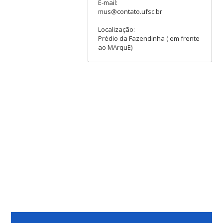
E-mail:
mus@contato.ufsc.br
Localização:
Prédio da Fazendinha ( em frente
ao MArquE)