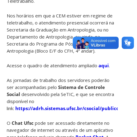
Teletrabalho.
Nos horários em que a CEM estiver em regime de
teletrabalho, o atendimento presencial ocorrerá na
Secretaria da Graduação em Antropologia, ou no
Departamento de Antropologia, ou ainda, na
Secretaria do Programa de Pós Graduação em
Antropologia (Bloco E/F do CFH, 4ª andar).
Acesse o quadro de atendimento ampliado
aqui
.
As jornadas de trabalho dos servidores poderão
ser acompanhadas pelo
Sistema de Controle
Social
desenvolvido pela SeTIC, e que se encontra
disponível no
link:
https://adrh.sistemas.ufsc.br/csocial/publico/index
O
Chat Ufsc
pode ser acessado diretamente no
navegador de internet ou através de um aplicativo
para telefones móveis chamado
Rocket Chat
. A