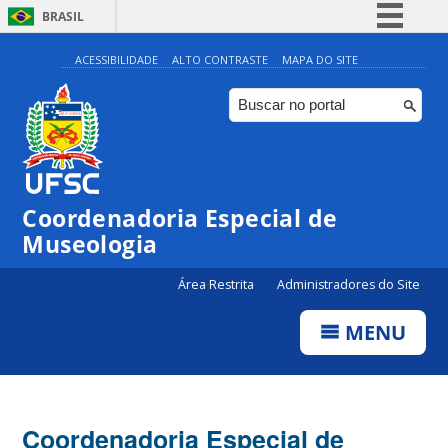
BRASIL
Simplifique!
ACESSIBILIDADE
ALTO CONTRASTE
MAPA DO SITE
Comunica BR
Participe
Acesso à informação
Legislação
Coordenadoria Especial de
Canais
Museologia
Área Restrita
Administradores do Site
MENU
Coordenadoria Especial de